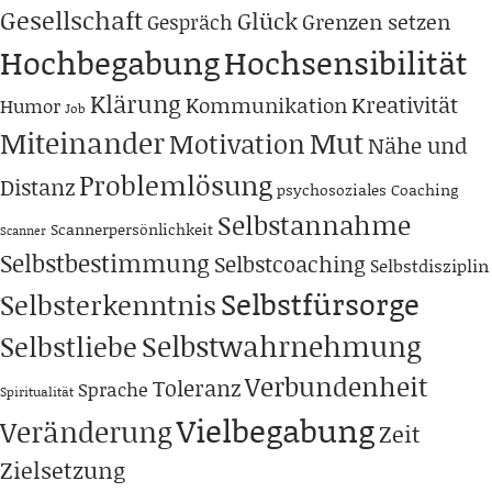
Gesellschaft
Glück
Grenzen setzen
Gespräch
Hochbegabung
Hochsensibilität
Klärung
Kreativität
Kommunikation
Humor
Job
Miteinander
Mut
Motivation
Nähe und
Problemlösung
Distanz
psychosoziales Coaching
Selbstannahme
Scannerpersönlichkeit
Scanner
Selbstbestimmung
Selbstcoaching
Selbstdisziplin
Selbstfürsorge
Selbsterkenntnis
Selbstwahrnehmung
Selbstliebe
Verbundenheit
Toleranz
Sprache
Spiritualität
Vielbegabung
Veränderung
Zeit
Zielsetzung