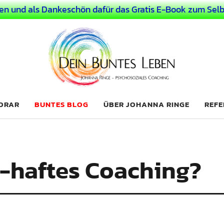
en und als Dankeschön dafür das Gratis E-Book zum Selb
 Leben
LICHER MENSCH
NORAR
BUNTES BLOG
ÜBER JOHANNA RINGE
REFE
 -haftes Coaching?