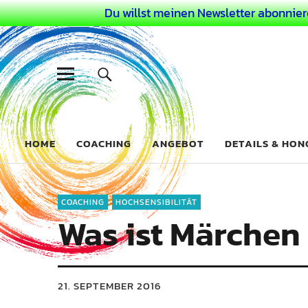
Du willst meinen Newsletter abonnier
Dein Buntes
COACHING FÜR DEIN BUNTES LEBEN ALS AUSSERGEWÖHN
HOME
COACHING
ANGEBOT
DETAILS & HO
COACHING
HOCHSENSIBILITÄT
Was ist Märchen
21. SEPTEMBER 2016