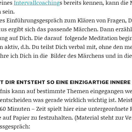
eines
Intervallcoaching
s bereits kennen, kann die
 sein.
rzes Einführungsgespräch zum Klären von Fragen, 
s ergibt sich das passende Märchen. Dann erzähl
ng auf Dich. Die darauf folgende Meditation begi
aktiv, d.h. Du teilst Dich verbal mit, ohne den m
führe ich Dich in die Bilder des Märchens und in di
 DIR ENTSTEHT SO EINE EINZIGARTIGE INNERE 
fnis kann auf bestimmte Themen eingegangen werd
 entscheiden was gerade wirklich wichtig ist. Meis
0 Minuten – Zeit spielt hier eine untergeordnete R
auf Papier zu festzuhalten. (Material steht zur V
ussgespräch: