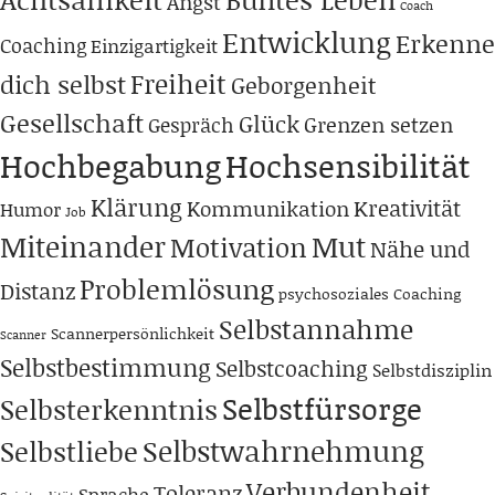
Angst
Coach
Entwicklung
Erkenne
Coaching
Einzigartigkeit
Freiheit
dich selbst
Geborgenheit
Gesellschaft
Glück
Grenzen setzen
Gespräch
Hochbegabung
Hochsensibilität
Klärung
Kreativität
Kommunikation
Humor
Job
Miteinander
Mut
Motivation
Nähe und
Problemlösung
Distanz
psychosoziales Coaching
Selbstannahme
Scannerpersönlichkeit
Scanner
Selbstbestimmung
Selbstcoaching
Selbstdisziplin
Selbstfürsorge
Selbsterkenntnis
Selbstwahrnehmung
Selbstliebe
Verbundenheit
Toleranz
Sprache