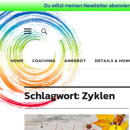
Du willst meinen Newsletter abonnier
Dein Buntes
COACHING FÜR DEIN BUNTES LEBEN ALS AUSSERGEWÖHN
HOME
COACHING
ANGEBOT
DETAILS & HO
Schlagwort:
Zyklen