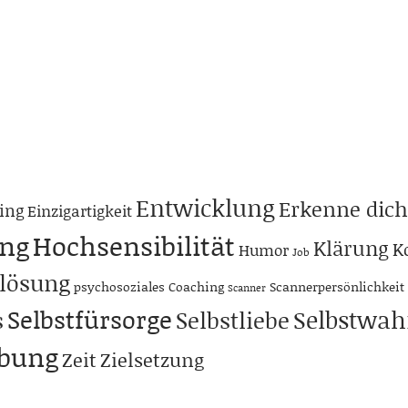
Entwicklung
Erkenne dich
ing
Einzigartigkeit
ng
Hochsensibilität
Klärung
K
Humor
Job
lösung
psychosoziales Coaching
Scannerpersönlichkeit
Scanner
Selbstfürsorge
Selbstwa
s
Selbstliebe
abung
Zeit
Zielsetzung