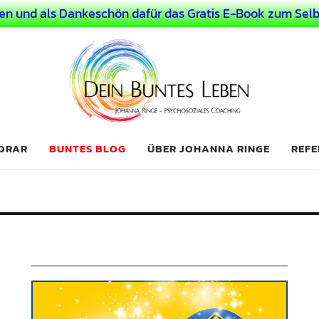
en und als Dankeschön dafür das Gratis E-Book zum Selb
 Leben
LICHER MENSCH
NORAR
BUNTES BLOG
ÜBER JOHANNA RINGE
REFE