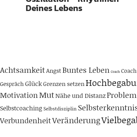
Deines Lebens
Achtsamkeit
Buntes Leben
Angst
Coach
Coach
Hochbegabu
Glück
Grenzen setzen
Gespräch
Mut
Problem
Motivation
Nähe und Distanz
Selbsterkenntni
Selbstcoaching
Selbstdisziplin
Vielbeg
Veränderung
Verbundenheit