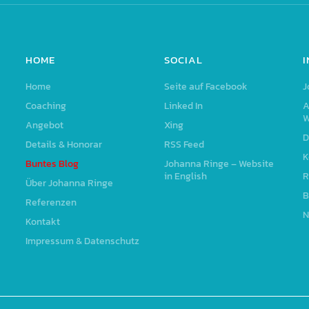
HOME
SOCIAL
Home
Seite auf Facebook
J
Coaching
Linked In
A
W
Angebot
Xing
D
Details & Honorar
RSS Feed
K
Buntes Blog
Johanna Ringe – Website
in English
R
Über Johanna Ringe
B
Referenzen
N
Kontakt
Impressum & Datenschutz