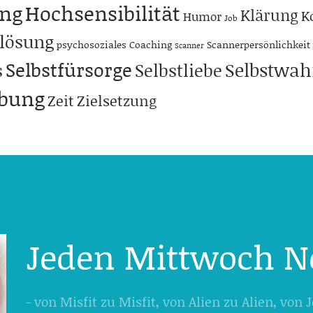
ng
Hochsensibilität
Klärung
K
Humor
Job
lösung
psychosoziales Coaching
Scannerpersönlichkeit
Scanner
Selbstfürsorge
Selbstwa
s
Selbstliebe
abung
Zeit
Zielsetzung
Jeden Mittwoch N
- von Misfit zu Misfit, von Alien zu Alien, von