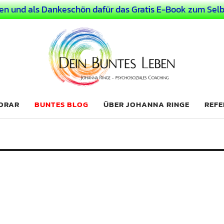
en und als Dankeschön dafür das Gratis E-Book zum Selb
 Leben
LICHER MENSCH
NORAR
BUNTES BLOG
ÜBER JOHANNA RINGE
REFE