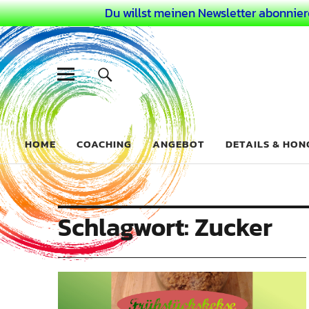
Du willst meinen Newsletter abonnier
Dein Buntes
COACHING FÜR DEIN BUNTES LEBEN ALS AUSSERGEWÖHN
HOME
COACHING
ANGEBOT
DETAILS & HO
Schlagwort:
Zucker