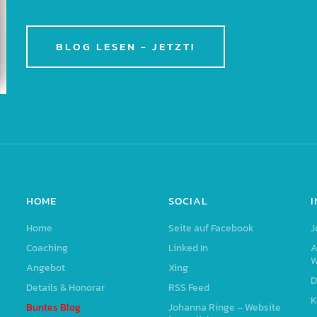
BLOG LESEN - JETZT!
HOME
SOCIAL
Home
Seite auf Facebook
J
Coaching
Linked In
A
W
Angebot
Xing
D
Details & Honorar
RSS Feed
K
Buntes Blog
Johanna Ringe – Website