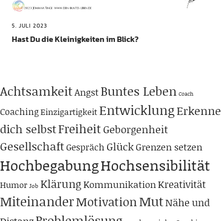
5. JULI 2023
Hast Du die Kleinigkeiten im Blick?
Achtsamkeit
Buntes Leben
Angst
Coach
Entwicklung
Erkenne
Coaching
Einzigartigkeit
Freiheit
dich selbst
Geborgenheit
Gesellschaft
Glück
Grenzen setzen
Gespräch
Hochbegabung
Hochsensibilität
Klärung
Kreativität
Kommunikation
Humor
Job
Miteinander
Mut
Motivation
Nähe und
Problemlösung
Distanz