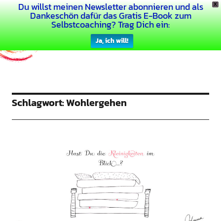
Du willst meinen Newsletter abonnieren und als
X
Dein Buntes Leben
Dankeschön dafür das Gratis E-Book zum
Selbstcoaching? Trag Dich ein:
Ja, ich will!
Schlagwort:
Wohlergehen