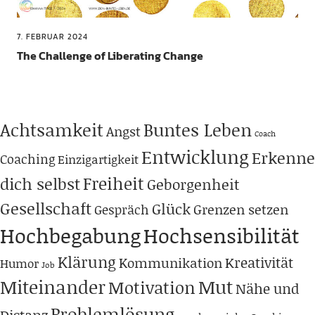
7. FEBRUAR 2024
The Challenge of Liberating Change
Achtsamkeit
Buntes Leben
Angst
Coach
Entwicklung
Erkenne
Coaching
Einzigartigkeit
Freiheit
dich selbst
Geborgenheit
Gesellschaft
Glück
Grenzen setzen
Gespräch
Hochbegabung
Hochsensibilität
Klärung
Kreativität
Kommunikation
Humor
Job
Miteinander
Mut
Motivation
Nähe und
Problemlösung
Distanz