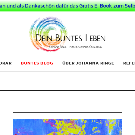
en und als Dankeschön dafür das Gratis E-Book zum Selb
 Leben
LICHER MENSCH
NORAR
BUNTES BLOG
ÜBER JOHANNA RINGE
REFE