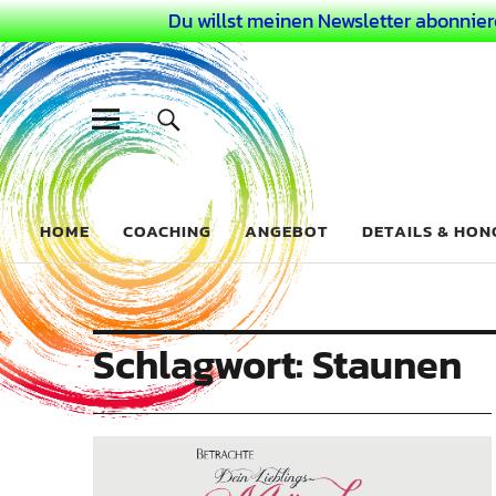
Du willst meinen Newsletter abonnier
Dein Buntes
COACHING FÜR DEIN BUNTES LEBEN ALS AUSSERGEWÖHN
HOME
COACHING
ANGEBOT
DETAILS & HO
Schlagwort:
Staunen