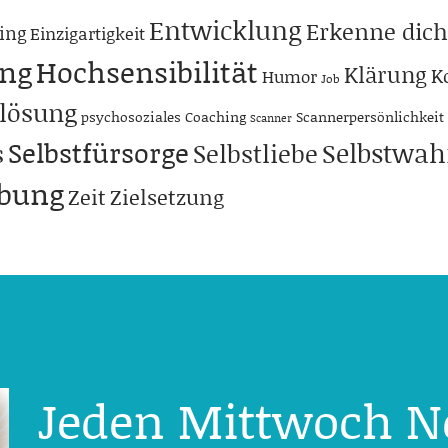
Entwicklung
Erkenne dich
ing
Einzigartigkeit
ng
Hochsensibilität
Klärung
K
Humor
Job
lösung
psychosoziales Coaching
Scannerpersönlichkeit
Scanner
Selbstfürsorge
Selbstwa
s
Selbstliebe
abung
Zeit
Zielsetzung
Jeden Mittwoch N