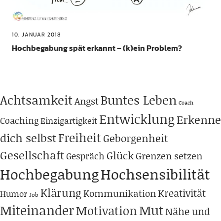
10. JANUAR 2018
Hochbegabung spät erkannt – (k)ein Problem?
Achtsamkeit
Buntes Leben
Angst
Coach
Entwicklung
Erkenne
Coaching
Einzigartigkeit
Freiheit
dich selbst
Geborgenheit
Gesellschaft
Glück
Grenzen setzen
Gespräch
Hochbegabung
Hochsensibilität
Klärung
Kreativität
Kommunikation
Humor
Job
Miteinander
Mut
Motivation
Nähe und