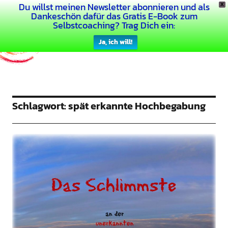
Du willst meinen Newsletter abonnieren und als
X
Dein Buntes Leben
Dankeschön dafür das Gratis E-Book zum
Selbstcoaching? Trag Dich ein:
Ja, ich will!
Schlagwort:
spät erkannte Hochbegabung