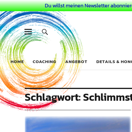
Du willst meinen Newsletter abonnier
Dein Buntes
COACHING FÜR DEIN BUNTES LEBEN ALS AUSSERGEWÖHN
HOME
COACHING
ANGEBOT
DETAILS & HO
Schlagwort:
Schlimms