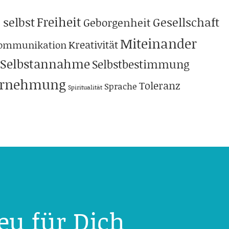
Freiheit
 selbst
Gesellschaft
Geborgenheit
Miteinander
Kreativität
ommunikation
Selbstannahme
Selbstbestimmung
hrnehmung
Toleranz
Sprache
Spiritualität
eu für Dich