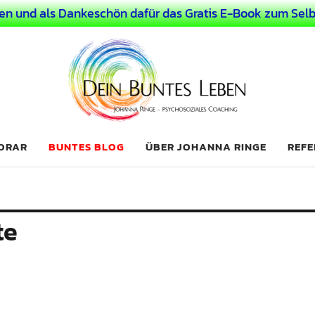
en und als Dankeschön dafür das Gratis E-Book zum Selb
 Leben
LICHER MENSCH
NORAR
BUNTES BLOG
ÜBER JOHANNA RINGE
REFE
te