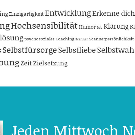
Entwicklung
Erkenne dich
ing
Einzigartigkeit
ng
Hochsensibilität
Klärung
K
Humor
Job
lösung
psychosoziales Coaching
Scannerpersönlichkeit
Scanner
Selbstfürsorge
Selbstwa
s
Selbstliebe
abung
Zeit
Zielsetzung
Jeden Mittwoch N