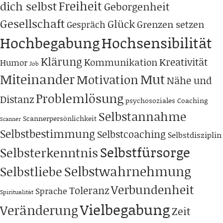
Freiheit
dich selbst
Geborgenheit
Gesellschaft
Glück
Grenzen setzen
Gespräch
Hochbegabung
Hochsensibilität
Klärung
Kreativität
Kommunikation
Humor
Job
Miteinander
Mut
Motivation
Nähe und
Problemlösung
Distanz
psychosoziales Coaching
Selbstannahme
Scannerpersönlichkeit
Scanner
Selbstbestimmung
Selbstcoaching
Selbstdisziplin
Selbstfürsorge
Selbsterkenntnis
Selbstwahrnehmung
Selbstliebe
Verbundenheit
Toleranz
Sprache
Spiritualität
Vielbegabung
Veränderung
Zeit