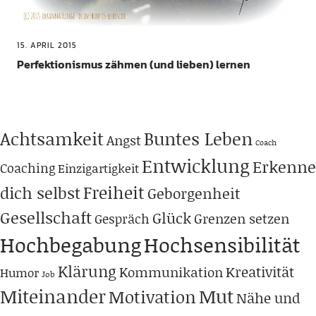
15. APRIL 2015
Perfektionismus zähmen (und lieben) lernen
Achtsamkeit
Buntes Leben
Angst
Coach
Entwicklung
Erkenne
Coaching
Einzigartigkeit
Freiheit
dich selbst
Geborgenheit
Gesellschaft
Glück
Grenzen setzen
Gespräch
Hochbegabung
Hochsensibilität
Klärung
Kreativität
Kommunikation
Humor
Job
Miteinander
Mut
Motivation
Nähe und