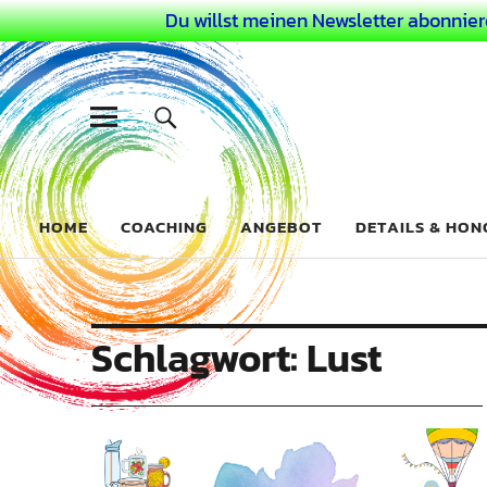
Du willst meinen Newsletter abonnier
Dein Buntes
COACHING FÜR DEIN BUNTES LEBEN ALS AUSSERGEWÖHN
HOME
COACHING
ANGEBOT
DETAILS & HO
Schlagwort:
Lust