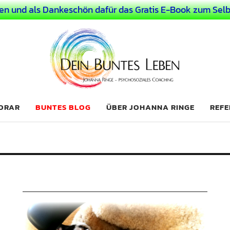
en und als Dankeschön dafür das Gratis E-Book zum Selb
 Leben
LICHER MENSCH
NORAR
BUNTES BLOG
ÜBER JOHANNA RINGE
REFE