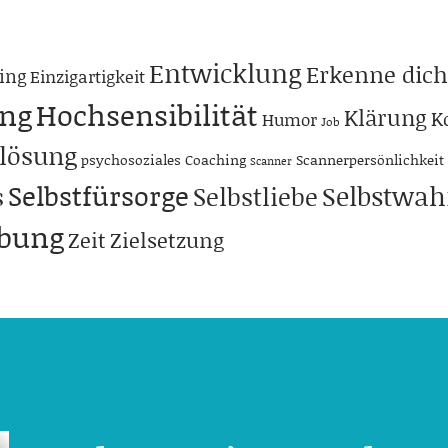
Entwicklung
Erkenne dich
ing
Einzigartigkeit
ng
Hochsensibilität
Klärung
K
Humor
Job
lösung
psychosoziales Coaching
Scannerpersönlichkeit
Scanner
Selbstfürsorge
Selbstwa
s
Selbstliebe
abung
Zeit
Zielsetzung