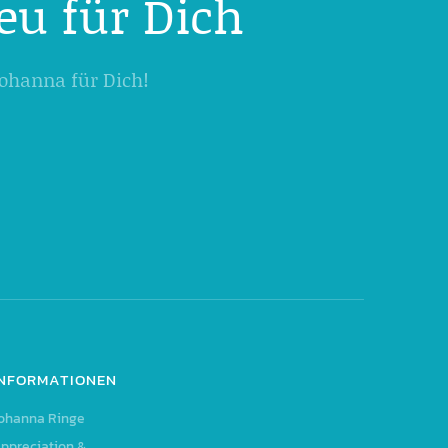
eu für Dich
 Johanna für Dich!
INFORMATIONEN
ohanna Ringe
ppreciation &