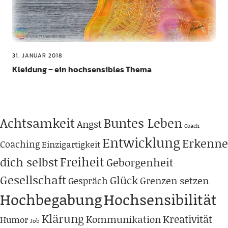
31. JANUAR 2018
Kleidung – ein hochsensibles Thema
Achtsamkeit
Buntes Leben
Angst
Coach
Entwicklung
Erkenne
Coaching
Einzigartigkeit
Freiheit
dich selbst
Geborgenheit
Gesellschaft
Glück
Grenzen setzen
Gespräch
Hochbegabung
Hochsensibilität
Klärung
Kreativität
Kommunikation
Humor
Job