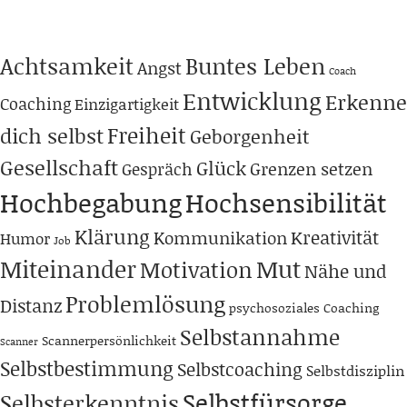
Achtsamkeit
Buntes Leben
Angst
Coach
Entwicklung
Erkenne
Coaching
Einzigartigkeit
Freiheit
dich selbst
Geborgenheit
Gesellschaft
Glück
Grenzen setzen
Gespräch
Hochbegabung
Hochsensibilität
Klärung
Kreativität
Kommunikation
Humor
Job
Miteinander
Mut
Motivation
Nähe und
Problemlösung
Distanz
psychosoziales Coaching
Selbstannahme
Scannerpersönlichkeit
Scanner
Selbstbestimmung
Selbstcoaching
Selbstdisziplin
Selbstfürsorge
Selbsterkenntnis