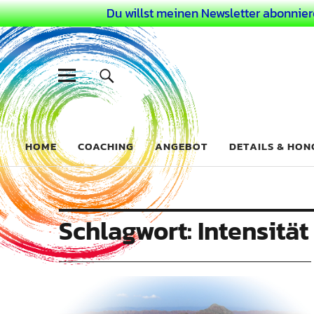
Du willst meinen Newsletter abonnier
Dein Buntes
COACHING FÜR DEIN BUNTES LEBEN ALS AUSSERGEWÖHN
HOME
COACHING
ANGEBOT
DETAILS & HO
Schlagwort:
Intensität