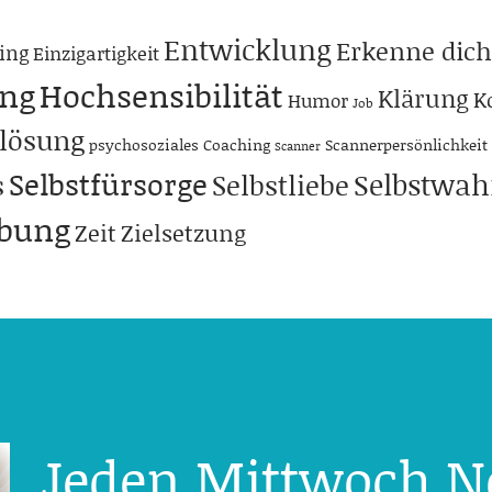
Entwicklung
Erkenne dich
ing
Einzigartigkeit
ng
Hochsensibilität
Klärung
K
Humor
Job
lösung
psychosoziales Coaching
Scannerpersönlichkeit
Scanner
Selbstfürsorge
Selbstwa
s
Selbstliebe
abung
Zeit
Zielsetzung
Jeden Mittwoch N