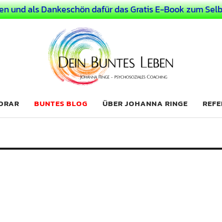
en und als Dankeschön dafür das Gratis E-Book zum Selb
 Leben
LICHER MENSCH
NORAR
BUNTES BLOG
ÜBER JOHANNA RINGE
REFE