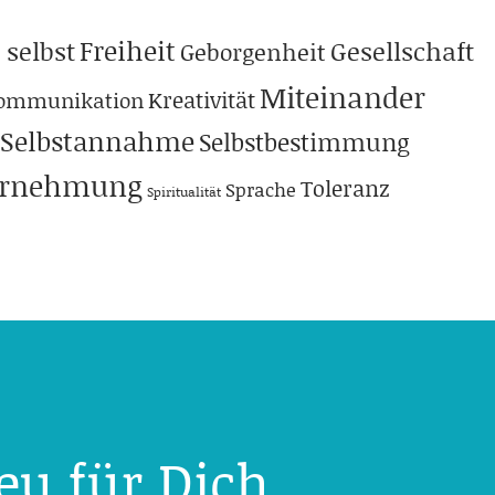
Freiheit
 selbst
Gesellschaft
Geborgenheit
Miteinander
Kreativität
ommunikation
Selbstannahme
Selbstbestimmung
hrnehmung
Toleranz
Sprache
Spiritualität
eu für Dich