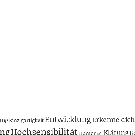
Entwicklung
Erkenne dich
ing
Einzigartigkeit
ng
Hochsensibilität
Klärung
K
Humor
Job