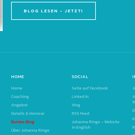
BLOG LESEN - JETZT!
HOME
SOCIAL
Home
Seite auf Facebook
J
Coaching
Linked In
A
W
Angebot
Xing
D
Details & Honorar
RSS Feed
K
Buntes Blog
Johanna Ringe – Website
in English
R
Über Johanna Ringe