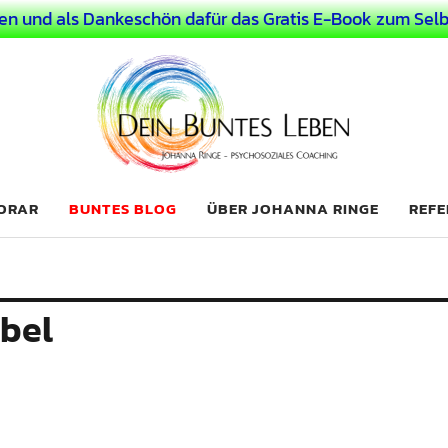
en und als Dankeschön dafür das Gratis E-Book zum Selb
 Leben
LICHER MENSCH
NORAR
BUNTES BLOG
ÜBER JOHANNA RINGE
REFE
bel