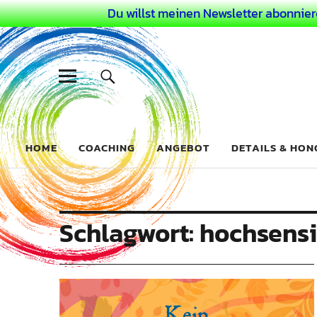
Du willst meinen Newsletter abonnier
Dein Buntes
COACHING FÜR DEIN BUNTES LEBEN ALS AUSSERGEWÖHN
HOME
COACHING
ANGEBOT
DETAILS & HO
Schlagwort:
hochsensi