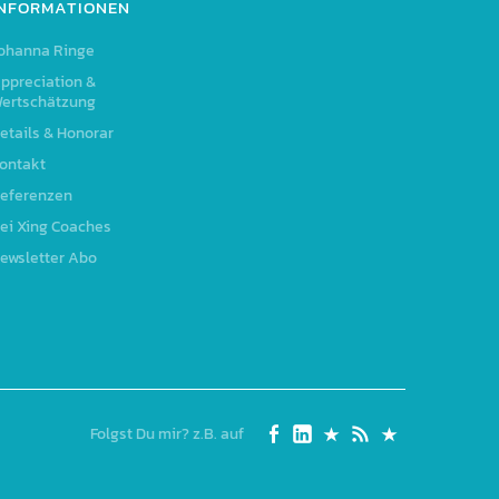
INFORMATIONEN
ohanna Ringe
ppreciation &
ertschätzung
etails & Honorar
ontakt
eferenzen
ei Xing Coaches
ewsletter Abo
Folgst Du mir? z.B. auf
Seite
Linked
Xing
RSS
Johanna
auf
In
Feed
Ringe