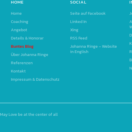
HOME
SOCIAL
Home
Seite auf Facebook
J
Coaching
Linked In
A
W
Angebot
Xing
D
Details & Honorar
RSS Feed
K
Buntes Blog
Johanna Ringe – Website
in English
R
Über Johanna Ringe
B
Referenzen
N
Kontakt
Impressum & Datenschutz
May Love be at the center of all