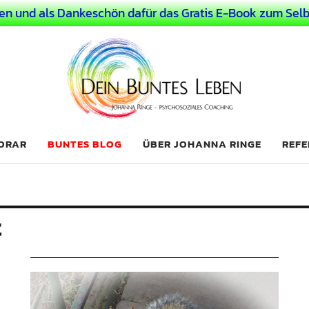
en und als Dankeschön dafür das Gratis E-Book zum Selb
 Leben
LICHER MENSCH
NORAR
BUNTES BLOG
ÜBER JOHANNA RINGE
REFE
t