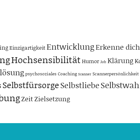
Entwicklung
Erkenne dich
ing
Einzigartigkeit
ng
Hochsensibilität
Klärung
K
Humor
Job
lösung
psychosoziales Coaching
Scannerpersönlichkeit
Scanner
Selbstfürsorge
Selbstwa
s
Selbstliebe
abung
Zeit
Zielsetzung