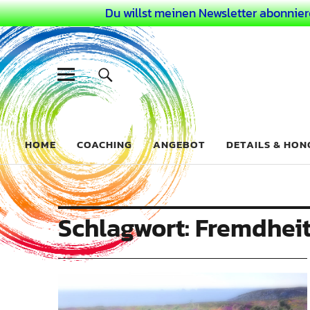
Du willst meinen Newsletter abonnier
Dein Buntes
COACHING FÜR DEIN BUNTES LEBEN ALS AUSSERGEWÖHN
HOME
COACHING
ANGEBOT
DETAILS & HO
Schlagwort:
Fremdhei