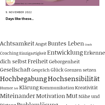
9. NOVEMBER 2022
Days like these…
Achtsamkeit
Buntes Leben
Angst
Coach
Entwicklung
Erkenne
Coaching
Einzigartigkeit
Freiheit
dich selbst
Geborgenheit
Gesellschaft
Glück
Grenzen setzen
Gespräch
Hochbegabung
Hochsensibilität
Klärung
Kreativität
Kommunikation
Humor
Job
Miteinander
Mut
Motivation
Nähe und
Problemlösung
Distanz