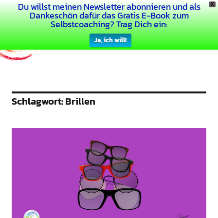
Du willst meinen Newsletter abonnieren und als
X
Dein Buntes Leben
Dankeschön dafür das Gratis E-Book zum
Selbstcoaching? Trag Dich ein:
Ja, ich will!
Schlagwort:
Brillen