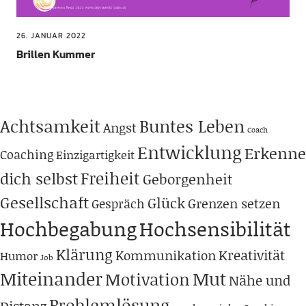
26. JANUAR 2022
Brillen Kummer
Achtsamkeit
Buntes Leben
Angst
Coach
Entwicklung
Erkenne
Coaching
Einzigartigkeit
Freiheit
dich selbst
Geborgenheit
Gesellschaft
Glück
Grenzen setzen
Gespräch
Hochbegabung
Hochsensibilität
Klärung
Kreativität
Kommunikation
Humor
Job
Miteinander
Mut
Motivation
Nähe und
Problemlösung
Distanz