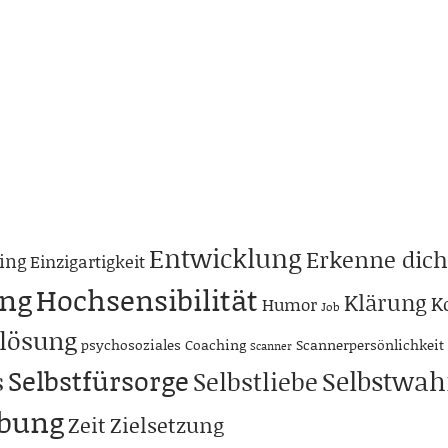
Entwicklung
Erkenne dich
ing
Einzigartigkeit
ng
Hochsensibilität
Klärung
K
Humor
Job
lösung
psychosoziales Coaching
Scannerpersönlichkeit
Scanner
Selbstfürsorge
Selbstwa
s
Selbstliebe
abung
Zeit
Zielsetzung