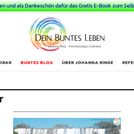
en und als Dankeschön dafür das Gratis E-Book zum Selb
 Leben
LICHER MENSCH
NORAR
BUNTES BLOG
ÜBER JOHANNA RINGE
REFE
r