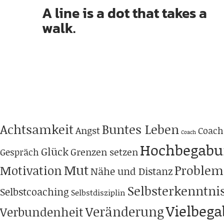
A line is a dot that takes a
walk.
Achtsamkeit
Buntes Leben
Angst
Coach
Coach
Hochbegabu
Glück
Grenzen setzen
Gespräch
Mut
Problem
Motivation
Nähe und Distanz
Selbsterkenntni
Selbstcoaching
Selbstdisziplin
Vielbeg
Veränderung
Verbundenheit