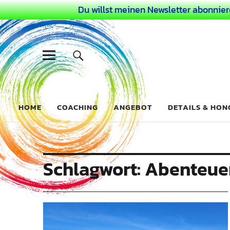
Du willst meinen Newsletter abonnier
Dein Buntes
COACHING FÜR DEIN BUNTES LEBEN ALS AUSSERGEWÖHN
HOME
COACHING
ANGEBOT
DETAILS & HO
Schlagwort:
Abenteue