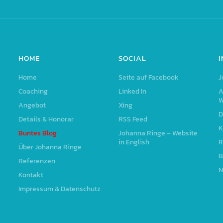
HOME
SOCIAL
Home
Seite auf Facebook
J
Coaching
Linked In
A
W
Angebot
Xing
D
Details & Honorar
RSS Feed
K
Buntes Blog
Johanna Ringe – Website
in English
R
Über Johanna Ringe
B
Referenzen
N
Kontakt
Impressum & Datenschutz