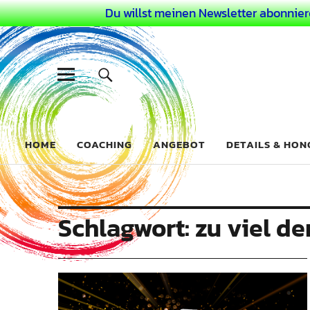
Du willst meinen Newsletter abonnier
Dein Buntes
COACHING FÜR DEIN BUNTES LEBEN ALS AUSSERGEWÖHN
HOME
COACHING
ANGEBOT
DETAILS & HO
Schlagwort:
zu viel d