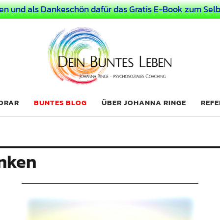
en und als Dankeschön dafür das Gratis E-Book zum Selb
 Leben
LICHER MENSCH
NORAR
BUNTES BLOG
ÜBER JOHANNA RINGE
REFE
enken