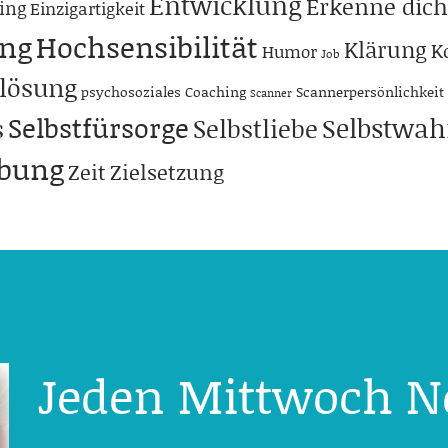
Entwicklung
Erkenne dich
ing
Einzigartigkeit
ng
Hochsensibilität
Klärung
K
Humor
Job
lösung
psychosoziales Coaching
Scannerpersönlichkeit
Scanner
Selbstfürsorge
Selbstwa
s
Selbstliebe
abung
Zeit
Zielsetzung
Jeden Mittwoch N