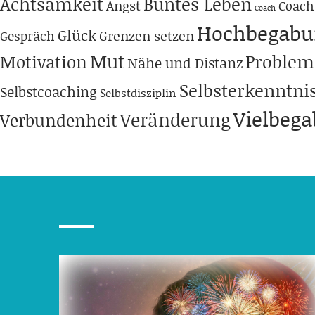
Achtsamkeit
Buntes Leben
Angst
Coach
Coach
Hochbegabu
Glück
Grenzen setzen
Gespräch
Mut
Problem
Motivation
Nähe und Distanz
Selbsterkenntni
Selbstcoaching
Selbstdisziplin
Vielbeg
Veränderung
Verbundenheit