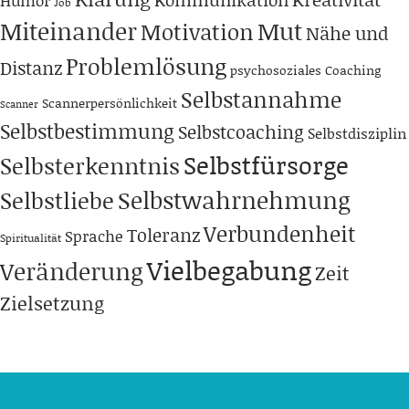
Humor
Job
Miteinander
Mut
Motivation
Nähe und
Problemlösung
Distanz
psychosoziales Coaching
Selbstannahme
Scannerpersönlichkeit
Scanner
Selbstbestimmung
Selbstcoaching
Selbstdisziplin
Selbstfürsorge
Selbsterkenntnis
Selbstwahrnehmung
Selbstliebe
Verbundenheit
Toleranz
Sprache
Spiritualität
Vielbegabung
Veränderung
Zeit
Zielsetzung