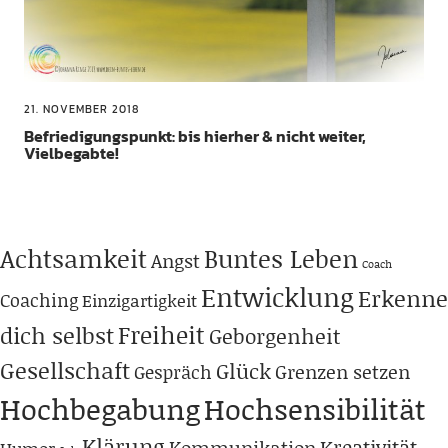
21. NOVEMBER 2018
Befriedigungspunkt: bis hierher & nicht weiter,
Vielbegabte!
Achtsamkeit
Buntes Leben
Angst
Coach
Entwicklung
Erkenne
Coaching
Einzigartigkeit
Freiheit
dich selbst
Geborgenheit
Gesellschaft
Glück
Grenzen setzen
Gespräch
Hochbegabung
Hochsensibilität
Klärung
Kreativität
Kommunikation