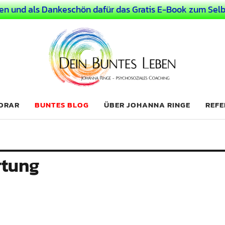
en und als Dankeschön dafür das Gratis E-Book zum Selb
 Leben
LICHER MENSCH
NORAR
BUNTES BLOG
ÜBER JOHANNA RINGE
REFE
rtung