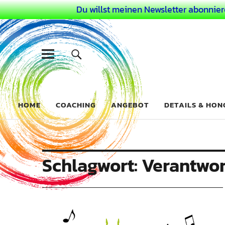
Du willst meinen Newsletter abonnier
Dein Buntes
COACHING FÜR DEIN BUNTES LEBEN ALS AUSSERGEWÖHN
HOME
COACHING
ANGEBOT
DETAILS & HO
Schlagwort:
Verantwo