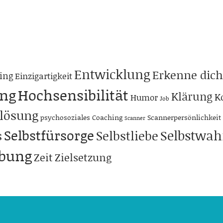
Entwicklung
Erkenne dich
ing
Einzigartigkeit
ng
Hochsensibilität
Klärung
K
Humor
Job
lösung
psychosoziales Coaching
Scannerpersönlichkeit
Scanner
Selbstfürsorge
Selbstwa
s
Selbstliebe
abung
Zeit
Zielsetzung