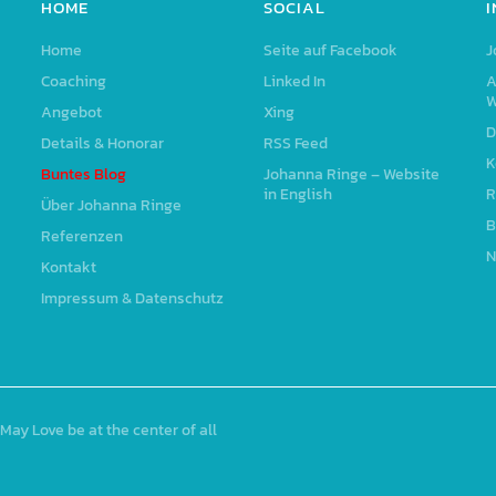
HOME
SOCIAL
Home
Seite auf Facebook
J
Coaching
Linked In
A
W
Angebot
Xing
D
Details & Honorar
RSS Feed
K
Buntes Blog
Johanna Ringe – Website
in English
R
Über Johanna Ringe
B
Referenzen
N
Kontakt
Impressum & Datenschutz
May Love be at the center of all