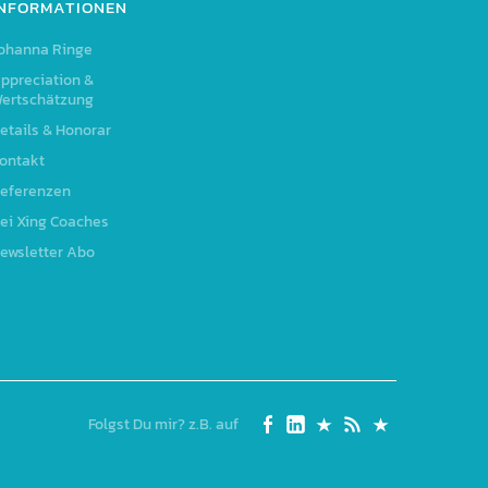
INFORMATIONEN
ohanna Ringe
ppreciation &
ertschätzung
etails & Honorar
ontakt
eferenzen
ei Xing Coaches
ewsletter Abo
Folgst Du mir? z.B. auf
Seite
Linked
Xing
RSS
Johanna
auf
In
Feed
Ringe