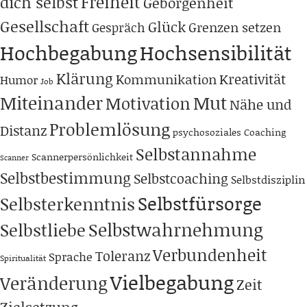
Freiheit
dich selbst
Geborgenheit
Gesellschaft
Glück
Grenzen setzen
Gespräch
Hochbegabung
Hochsensibilität
Klärung
Kreativität
Kommunikation
Humor
Job
Miteinander
Mut
Motivation
Nähe und
Problemlösung
Distanz
psychosoziales Coaching
Selbstannahme
Scannerpersönlichkeit
Scanner
Selbstbestimmung
Selbstcoaching
Selbstdisziplin
Selbstfürsorge
Selbsterkenntnis
Selbstwahrnehmung
Selbstliebe
Verbundenheit
Toleranz
Sprache
Spiritualität
Vielbegabung
Veränderung
Zeit