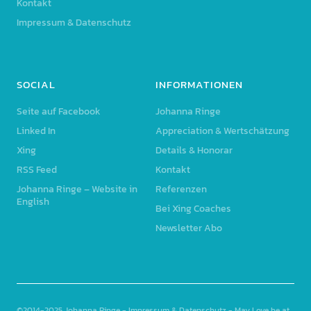
Kontakt
Impressum & Datenschutz
SOCIAL
INFORMATIONEN
Seite auf Facebook
Johanna Ringe
Linked In
Appreciation & Wertschätzung
Xing
Details & Honorar
RSS Feed
Kontakt
Johanna Ringe – Website in
Referenzen
English
Bei Xing Coaches
Newsletter Abo
©2014-2025
Johanna Ringe
-
Impressum & Datenschutz
- May Love be at