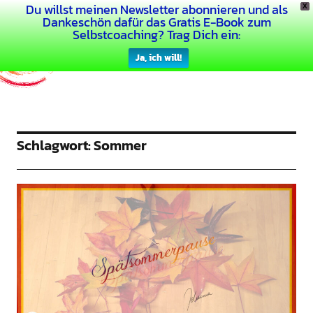
Du willst meinen Newsletter abonnieren und als
X
Dein Buntes Leben
Dankeschön dafür das Gratis E-Book zum
Selbstcoaching? Trag Dich ein:
Ja, ich will!
Schlagwort:
Sommer