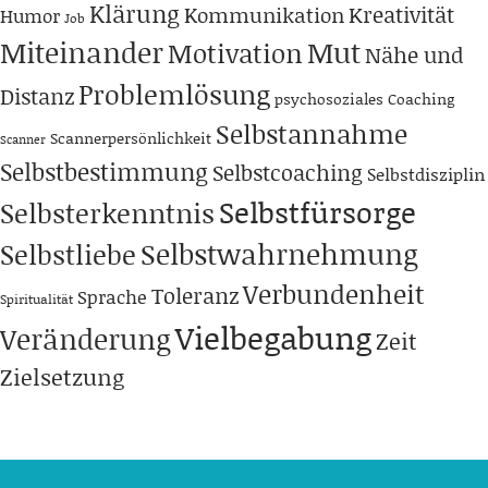
Klärung
Kreativität
Kommunikation
Humor
Job
Miteinander
Mut
Motivation
Nähe und
Problemlösung
Distanz
psychosoziales Coaching
Selbstannahme
Scannerpersönlichkeit
Scanner
Selbstbestimmung
Selbstcoaching
Selbstdisziplin
Selbstfürsorge
Selbsterkenntnis
Selbstwahrnehmung
Selbstliebe
Verbundenheit
Toleranz
Sprache
Spiritualität
Vielbegabung
Veränderung
Zeit
Zielsetzung