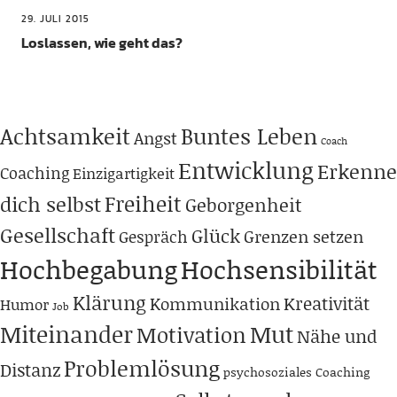
29. JULI 2015
Loslassen, wie geht das?
Achtsamkeit
Buntes Leben
Angst
Coach
Entwicklung
Erkenne
Coaching
Einzigartigkeit
Freiheit
dich selbst
Geborgenheit
Gesellschaft
Glück
Grenzen setzen
Gespräch
Hochbegabung
Hochsensibilität
Klärung
Kreativität
Kommunikation
Humor
Job
Miteinander
Mut
Motivation
Nähe und
Problemlösung
Distanz
psychosoziales Coaching