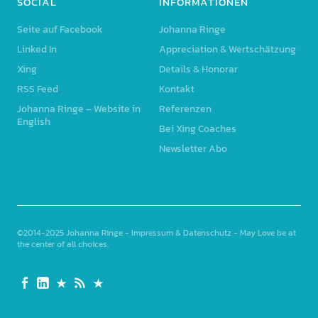
SOCIAL
INFORMATIONEN
Seite auf Facebook
Johanna Ringe
Linked In
Appreciation & Wertschätzung
Xing
Details & Honorar
RSS Feed
Kontakt
Johanna Ringe – Website in
Referenzen
English
Bei Xing Coaches
Newsletter Abo
©2014-2025
Johanna Ringe
-
Impressum & Datenschutz
- May Love be at
the center of all choices
Seite
Linked
Xing
RSS
Johanna
auf
In
Feed
Ringe