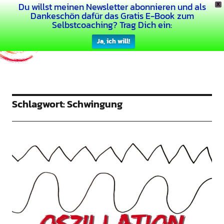
Du willst meinen Newsletter abonnieren und als
X
Dein Buntes Leben
Dankeschön dafür das Gratis E-Book zum
Selbstcoaching? Trag Dich ein:
Ja, ich will!
Schlagwort:
Schwingung