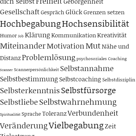
Freiheit
dich selbst
Geborgenheit
Gesellschaft
Glück
Grenzen setzen
Gespräch
Hochbegabung
Hochsensibilität
Klärung
Kreativität
Kommunikation
Humor
Job
Miteinander
Mut
Motivation
Nähe und
Problemlösung
Distanz
psychosoziales Coaching
Selbstannahme
Scannerpersönlichkeit
Scanner
Selbstbestimmung
Selbstcoaching
Selbstdisziplin
Selbstfürsorge
Selbsterkenntnis
Selbstwahrnehmung
Selbstliebe
Verbundenheit
Toleranz
Sprache
Spiritualität
Vielbegabung
Veränderung
Zeit