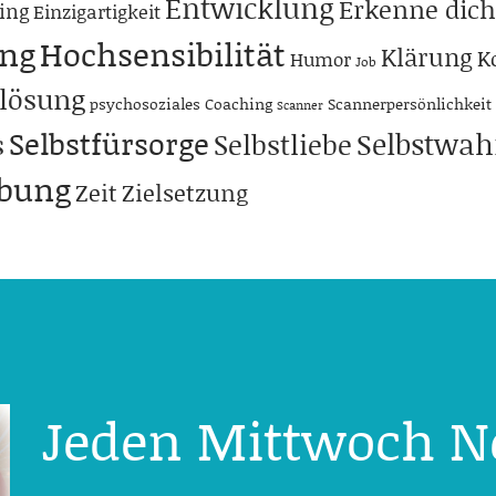
Entwicklung
Erkenne dich
ing
Einzigartigkeit
ng
Hochsensibilität
Klärung
K
Humor
Job
lösung
psychosoziales Coaching
Scannerpersönlichkeit
Scanner
Selbstfürsorge
Selbstwa
s
Selbstliebe
abung
Zeit
Zielsetzung
Jeden Mittwoch N