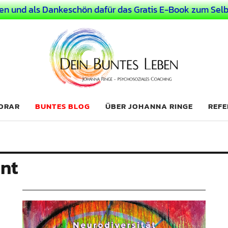
en und als Dankeschön dafür das Gratis E-Book zum Selb
 Leben
LICHER MENSCH
NORAR
BUNTES BLOG
ÜBER JOHANNA RINGE
REFE
nt