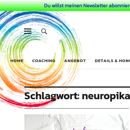
Du willst meinen Newsletter abonnier
Dein Buntes
COACHING FÜR DEIN BUNTES LEBEN ALS AUSSERGEWÖHN
HOME
COACHING
ANGEBOT
DETAILS & HO
Schlagwort:
neuropika