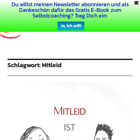
Du willst meinen Newsletter abonnieren und als
X
Dein Buntes Leben
Dankeschön dafür das Gratis E-Book zum
Selbstcoaching? Trag Dich ein:
Ja, ich will!
Schlagwort:
Mitleid