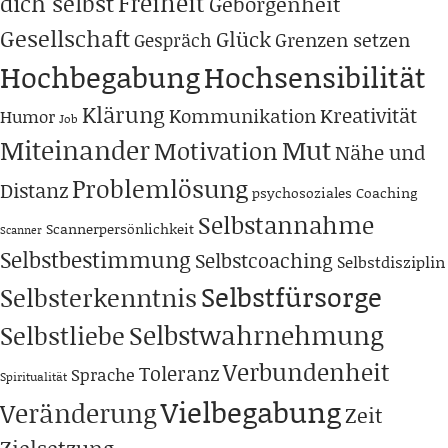
Freiheit
dich selbst
Geborgenheit
Gesellschaft
Glück
Grenzen setzen
Gespräch
Hochbegabung
Hochsensibilität
Klärung
Kreativität
Kommunikation
Humor
Job
Miteinander
Mut
Motivation
Nähe und
Problemlösung
Distanz
psychosoziales Coaching
Selbstannahme
Scannerpersönlichkeit
Scanner
Selbstbestimmung
Selbstcoaching
Selbstdisziplin
Selbstfürsorge
Selbsterkenntnis
Selbstwahrnehmung
Selbstliebe
Verbundenheit
Toleranz
Sprache
Spiritualität
Vielbegabung
Veränderung
Zeit