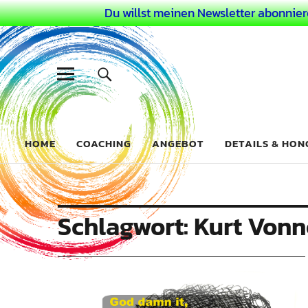
Du willst meinen Newsletter abonnier
Dein Buntes
COACHING FÜR DEIN BUNTES LEBEN ALS AUSSERGEWÖHN
HOME
COACHING
ANGEBOT
DETAILS & HO
Schlagwort:
Kurt Vonn