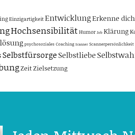
Entwicklung
Erkenne dich
ing
Einzigartigkeit
ng
Hochsensibilität
Klärung
K
Humor
Job
lösung
psychosoziales Coaching
Scannerpersönlichkeit
Scanner
Selbstfürsorge
Selbstwa
s
Selbstliebe
abung
Zeit
Zielsetzung