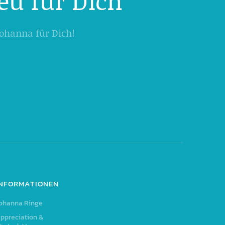
eu für Dich
 Johanna für Dich!
INFORMATIONEN
ohanna Ringe
ppreciation &