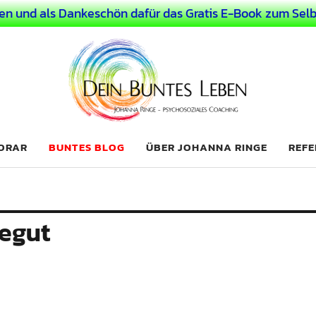
en und als Dankeschön dafür das Gratis E-Book zum Selb
 Leben
LICHER MENSCH
NORAR
BUNTES BLOG
ÜBER JOHANNA RINGE
REFE
egut