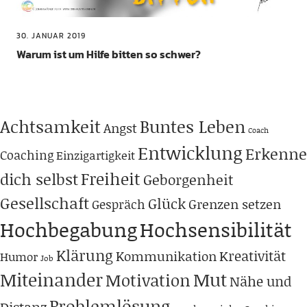
30. JANUAR 2019
Warum ist um Hilfe bitten so schwer?
Achtsamkeit
Buntes Leben
Angst
Coach
Entwicklung
Erkenne
Coaching
Einzigartigkeit
Freiheit
dich selbst
Geborgenheit
Gesellschaft
Glück
Grenzen setzen
Gespräch
Hochbegabung
Hochsensibilität
Klärung
Kreativität
Kommunikation
Humor
Job
Miteinander
Mut
Motivation
Nähe und
Problemlösung
Distanz