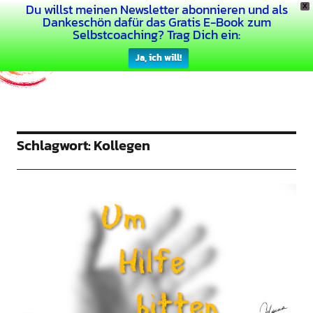
Du willst meinen Newsletter abonnieren und als
X
Dein Buntes Leben
Dankeschön dafür das Gratis E-Book zum
Selbstcoaching? Trag Dich ein:
Ja, ich will!
Schlagwort:
Kollegen