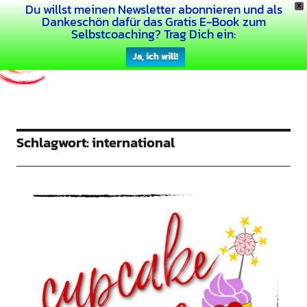
Du willst meinen Newsletter abonnieren und als
X
Dein Buntes Leben
Dankeschön dafür das Gratis E-Book zum
Selbstcoaching? Trag Dich ein:
Ja, ich will!
Schlagwort:
international