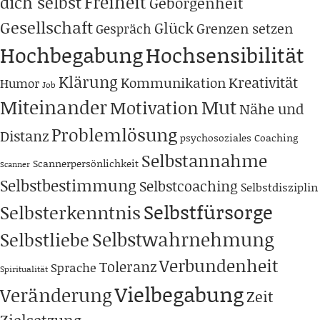
Freiheit
dich selbst
Geborgenheit
Gesellschaft
Glück
Grenzen setzen
Gespräch
Hochbegabung
Hochsensibilität
Klärung
Kreativität
Kommunikation
Humor
Job
Miteinander
Mut
Motivation
Nähe und
Problemlösung
Distanz
psychosoziales Coaching
Selbstannahme
Scannerpersönlichkeit
Scanner
Selbstbestimmung
Selbstcoaching
Selbstdisziplin
Selbstfürsorge
Selbsterkenntnis
Selbstwahrnehmung
Selbstliebe
Verbundenheit
Toleranz
Sprache
Spiritualität
Vielbegabung
Veränderung
Zeit