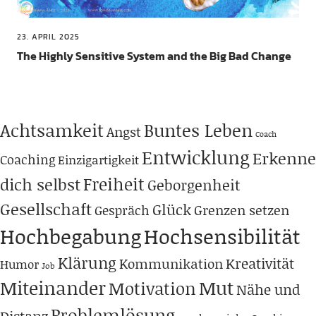
23. APRIL 2025
The Highly Sensitive System and the Big Bad Change
Achtsamkeit
Buntes Leben
Angst
Coach
Entwicklung
Erkenne
Coaching
Einzigartigkeit
Freiheit
dich selbst
Geborgenheit
Gesellschaft
Glück
Grenzen setzen
Gespräch
Hochbegabung
Hochsensibilität
Klärung
Kreativität
Kommunikation
Humor
Job
Miteinander
Mut
Motivation
Nähe und
Problemlösung
Distanz