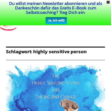
Du willst meinen Newsletter abonnieren und als
X
Dein Buntes Leben
Dankeschön dafür das Gratis E-Book zum
Selbstcoaching? Trag Dich ein:
Ja, ich will!
Schlagwort:
highly sensitive person