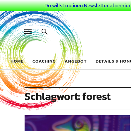
Du willst meinen Newsletter abonnier
Dein Buntes
COACHING FÜR DEIN BUNTES LEBEN ALS AUSSERGEWÖHN
HOME
COACHING
ANGEBOT
DETAILS & HO
Schlagwort:
forest