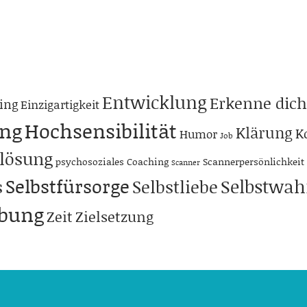
Entwicklung
Erkenne dich
ing
Einzigartigkeit
ng
Hochsensibilität
Klärung
K
Humor
Job
lösung
psychosoziales Coaching
Scannerpersönlichkeit
Scanner
Selbstfürsorge
Selbstwa
s
Selbstliebe
abung
Zeit
Zielsetzung