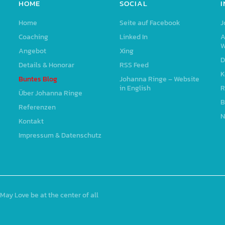
HOME
SOCIAL
Home
Seite auf Facebook
J
Coaching
Linked In
A
W
Angebot
Xing
D
Details & Honorar
RSS Feed
K
Buntes Blog
Johanna Ringe – Website
in English
R
Über Johanna Ringe
B
Referenzen
N
Kontakt
Impressum & Datenschutz
May Love be at the center of all