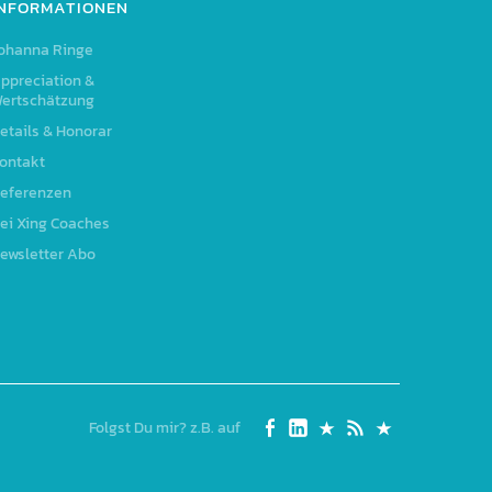
INFORMATIONEN
ohanna Ringe
ppreciation &
ertschätzung
etails & Honorar
ontakt
eferenzen
ei Xing Coaches
ewsletter Abo
Folgst Du mir? z.B. auf
Seite
Linked
Xing
RSS
Johanna
auf
In
Feed
Ringe