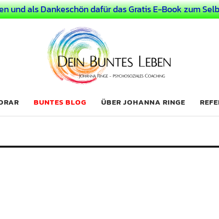
en und als Dankeschön dafür das Gratis E-Book zum Selb
 Leben
LICHER MENSCH
NORAR
BUNTES BLOG
ÜBER JOHANNA RINGE
REFE