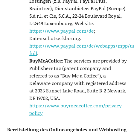
Lösungen (z.B. PayPal, PayPal Plus,
Braintree); Dienstanbieter: PayPal (Europe)
S.à r.l. et Cie, S.C.A., 22-24 Boulevard Royal,
L-2449 Luxembourg; Website:
https://www.paypal.com/de
;
Datenschutzerklärung:
https://www.paypal.com/de/webapps/mpp/ua
full
.
BuyMeACoffee:
The services are provided by
Publisherr Inc (parent company and
referred to as “Buy Me a Coffee”), a
Delaware company with registered address
at 2035 Sunset Lake Road, Suite B-2 Newark,
DE 19702, USA.
https://www.buymeacoffee.com/privacy-
policy
Bereitstellung des Onlineangebotes und Webhosting