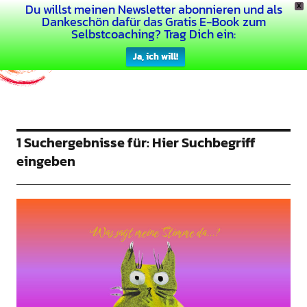
Du willst meinen Newsletter abonnieren und als
X
Dein Buntes Leben
Dankeschön dafür das Gratis E-Book zum
Selbstcoaching? Trag Dich ein:
Ja, ich will!
1 Suchergebnisse für:
Hier Suchbegriff
eingeben