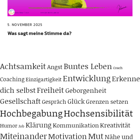
5. NOVEMBER 2025
Was sagt meine Stimme da?
Achtsamkeit
Buntes Leben
Angst
Coach
Entwicklung
Erkenne
Coaching
Einzigartigkeit
Freiheit
dich selbst
Geborgenheit
Gesellschaft
Glück
Grenzen setzen
Gespräch
Hochbegabung
Hochsensibilität
Klärung
Kreativität
Kommunikation
Humor
Job
Miteinander
Mut
Motivation
Nähe und